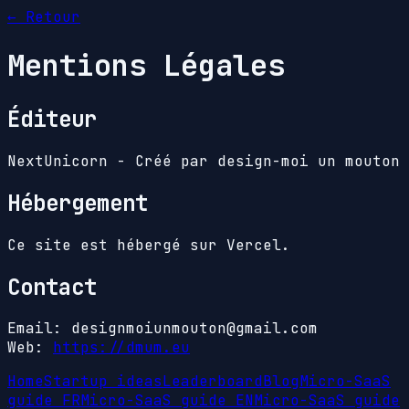
← Retour
Mentions Légales
Éditeur
NextUnicorn - Créé par design-moi un mouton
Hébergement
Ce site est hébergé sur Vercel.
Contact
Email: designmoiunmouton@gmail.com
Web:
https://dmum.eu
Home
Startup ideas
Leaderboard
Blog
Micro-SaaS
guide FR
Micro-SaaS guide EN
Micro-SaaS guide